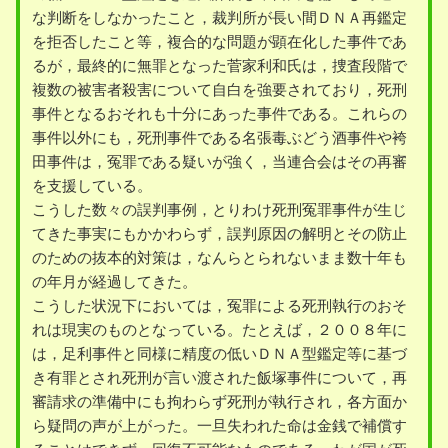
な判断をしなかったこと，裁判所が長い間ＤＮＡ再鑑定
を拒否したこと等，複合的な問題が顕在化した事件であ
るが，最終的に無罪となった菅家利和氏は，捜査段階で
複数の被害者殺害について自白を強要されており，死刑
事件となるおそれも十分にあった事件である。これらの
事件以外にも，死刑事件である名張毒ぶどう酒事件や袴
田事件は，冤罪である疑いが強く，当連合会はその再審
を支援している。
こうした数々の誤判事例，とりわけ死刑冤罪事件が生じ
てきた事実にもかかわらず，誤判原因の解明とその防止
のための抜本的対策は，なんらとられないまま数十年も
の年月が経過してきた。
こうした状況下においては，冤罪による死刑執行のおそ
れは現実のものとなっている。たとえば，２００８年に
は，足利事件と同様に精度の低いＤＮＡ型鑑定等に基づ
き有罪とされ死刑が言い渡された飯塚事件について，再
審請求の準備中にも拘わらず死刑が執行され，各方面か
ら疑問の声が上がった。一旦失われた命は金銭で補償す