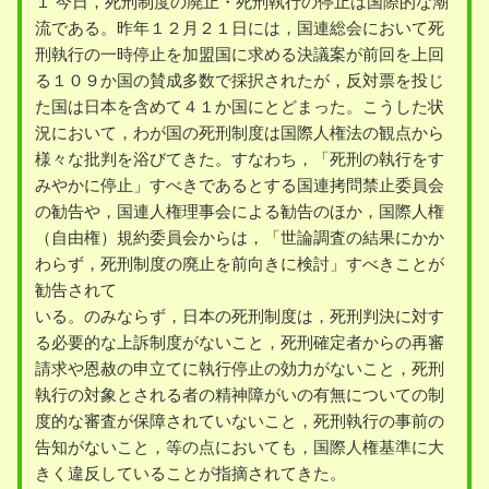
１ 今日，死刑制度の廃止・死刑執行の停止は国際的な潮
流である。昨年１２月２１日には，国連総会において死
刑執行の一時停止を加盟国に求める決議案が前回を上回
る１０９か国の賛成多数で採択されたが，反対票を投じ
た国は日本を含めて４１か国にとどまった。こうした状
況において，わが国の死刑制度は国際人権法の観点から
様々な批判を浴びてきた。すなわち，「死刑の執行をす
みやかに停止」すべきであるとする国連拷問禁止委員会
の勧告や，国連人権理事会による勧告のほか，国際人権
（自由権）規約委員会からは，「世論調査の結果にかか
わらず，死刑制度の廃止を前向きに検討」すべきことが
勧告されて
いる。のみならず，日本の死刑制度は，死刑判決に対す
る必要的な上訴制度がないこと，死刑確定者からの再審
請求や恩赦の申立てに執行停止の効力がないこと，死刑
執行の対象とされる者の精神障がいの有無についての制
度的な審査が保障されていないこと，死刑執行の事前の
告知がないこと，等の点においても，国際人権基準に大
きく違反していることが指摘されてきた。