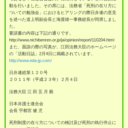
動を行いました。その席には、法務省「死刑の在り方に
ついての勉強会」におけるヒアリングの際日弁連の意見
を述べた道上明副会長と海渡雄一事務総長が同席しまし
た。
要請書の内容は下記の通りです。
http://www.nichibenren.or.jp/ja/opinion/report/110204.html
また、面談の際の写真が、江田法務大臣のホームページ
の「活動日誌」2月4日に掲載されています。
http://www.eda-jp.com/
日弁連総第１２０号
２０１１年（平成２３年）２月４日
法務大臣 江 田 五 月 殿
日本弁護士連合会
会長 宇都宮 健 児
死刑制度の在り方についての検討及び死刑の執行停止に