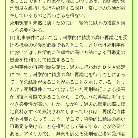
ることはできず，回復不可能なものである。わが国が死
刑制度を維持し執行を継続する限り，常にその危険が内
在しているものと言わざるを得ない。
死刑冤罪を未然に防ぐためには，緊急に以下の措置を講
じる必要がある。
(1) 刑事事件においては，科学的に精度の高い再鑑定を受
ける機会の保障が必要であるところ，とりわけ死刑事件
においては，科学的に信頼性の高い方法による再鑑定の
機会を権利として確立すること
足利事件の再審開始決定は，過去に行われたＤＮＡ鑑定
について，科学的に精度の高い再鑑定を行うことによっ
て，その結論が覆ることがあることを示している。とり
わけ，死刑事件については，誤った死刑執行による損害
が回復不可能であることから，このような再鑑定を行う
べき必要性が高い。しかしながら，過去の鑑定の際に鑑
定資料がすべて費消されてしまっていれば，再鑑定自体
が不可能となってしまう。そこで，科学的に精度の高い
再鑑定を受けることを権利として確立することが必要で
ある。アメリカでは，無実を訴える死刑確定者や受刑者