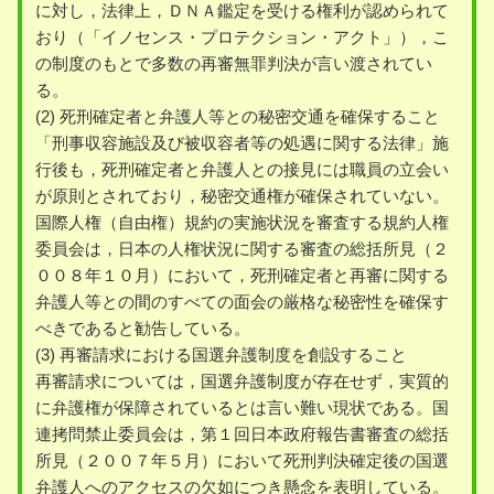
に対し，法律上，ＤＮＡ鑑定を受ける権利が認められて
おり（「イノセンス・プロテクション・アクト」），こ
の制度のもとで多数の再審無罪判決が言い渡されてい
る。
(2) 死刑確定者と弁護人等との秘密交通を確保すること
「刑事収容施設及び被収容者等の処遇に関する法律」施
行後も，死刑確定者と弁護人との接見には職員の立会い
が原則とされており，秘密交通権が確保されていない。
国際人権（自由権）規約の実施状況を審査する規約人権
委員会は，日本の人権状況に関する審査の総括所見（２
００８年１０月）において，死刑確定者と再審に関する
弁護人等との間のすべての面会の厳格な秘密性を確保す
べきであると勧告している。
(3) 再審請求における国選弁護制度を創設すること
再審請求については，国選弁護制度が存在せず，実質的
に弁護権が保障されているとは言い難い現状である。国
連拷問禁止委員会は，第１回日本政府報告書審査の総括
所見（２００７年５月）において死刑判決確定後の国選
弁護人へのアクセスの欠如につき懸念を表明している。