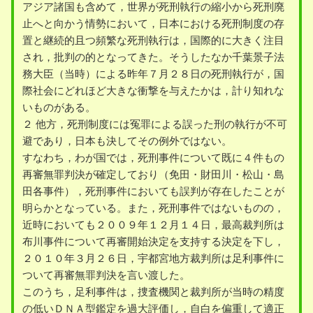
アジア諸国も含めて，世界が死刑執行の縮小から死刑廃
止へと向かう情勢において，日本における死刑制度の存
置と継続的且つ頻繁な死刑執行は，国際的に大きく注目
され，批判の的となってきた。そうしたなか千葉景子法
務大臣（当時）による昨年７月２８日の死刑執行が，国
際社会にどれほど大きな衝撃を与えたかは，計り知れな
いものがある。
２ 他方，死刑制度には冤罪による誤った刑の執行が不可
避であり，日本も決してその例外ではない。
すなわち，わが国では，死刑事件について既に４件もの
再審無罪判決が確定しており（免田・財田川・松山・島
田各事件），死刑事件においても誤判が存在したことが
明らかとなっている。また，死刑事件ではないものの，
近時においても２００９年１２月１４日，最高裁判所は
布川事件について再審開始決定を支持する決定を下し，
２０１０年３月２６日，宇都宮地方裁判所は足利事件に
ついて再審無罪判決を言い渡した。
このうち，足利事件は，捜査機関と裁判所が当時の精度
の低いＤＮＡ型鑑定を過大評価し，自白を偏重して適正