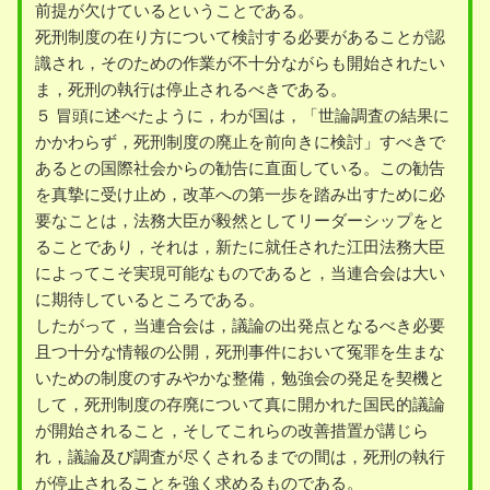
前提が欠けているということである。
死刑制度の在り方について検討する必要があることが認
識され，そのための作業が不十分ながらも開始されたい
ま，死刑の執行は停止されるべきである。
５ 冒頭に述べたように，わが国は，「世論調査の結果に
かかわらず，死刑制度の廃止を前向きに検討」すべきで
あるとの国際社会からの勧告に直面している。この勧告
を真摯に受け止め，改革への第一歩を踏み出すために必
要なことは，法務大臣が毅然としてリーダーシップをと
ることであり，それは，新たに就任された江田法務大臣
によってこそ実現可能なものであると，当連合会は大い
に期待しているところである。
したがって，当連合会は，議論の出発点となるべき必要
且つ十分な情報の公開，死刑事件において冤罪を生まな
いための制度のすみやかな整備，勉強会の発足を契機と
して，死刑制度の存廃について真に開かれた国民的議論
が開始されること，そしてこれらの改善措置が講じら
れ，議論及び調査が尽くされるまでの間は，死刑の執行
が停止されることを強く求めるものである。