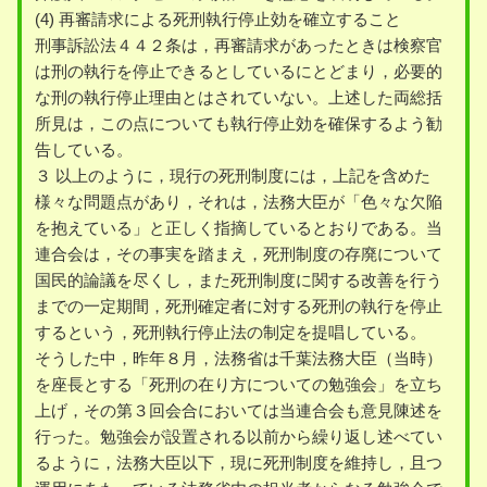
(4) 再審請求による死刑執行停止効を確立すること
刑事訴訟法４４２条は，再審請求があったときは検察官
は刑の執行を停止できるとしているにとどまり，必要的
な刑の執行停止理由とはされていない。上述した両総括
所見は，この点についても執行停止効を確保するよう勧
告している。
３ 以上のように，現行の死刑制度には，上記を含めた
様々な問題点があり，それは，法務大臣が「色々な欠陥
を抱えている」と正しく指摘しているとおりである。当
連合会は，その事実を踏まえ，死刑制度の存廃について
国民的論議を尽くし，また死刑制度に関する改善を行う
までの一定期間，死刑確定者に対する死刑の執行を停止
するという，死刑執行停止法の制定を提唱している。
そうした中，昨年８月，法務省は千葉法務大臣（当時）
を座長とする「死刑の在り方についての勉強会」を立ち
上げ，その第３回会合においては当連合会も意見陳述を
行った。勉強会が設置される以前から繰り返し述べてい
るように，法務大臣以下，現に死刑制度を維持し，且つ