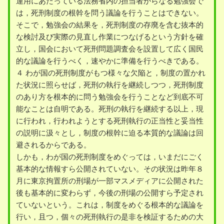
運用にあたっている法務省内の担当者からなる勉強会で
は，死刑制度の根幹を問う議論を行うことはできない。
そこで，勉強会の結果を，死刑制度の存廃を含む抜本的
な検討及び実際の見直し作業につなげるという方針を確
立し，国会において死刑問題調査会を設置して広く国民
的な議論を行うべく，速やかに準備を行うべきである。
４ わが国の死刑制度がもつ様々な欠陥と，制度の置かれ
た状況に照らせば，死刑の執行を継続しつつ，死刑制度
のあり方を根本的に問う勉強会を行うことなど到底不可
能なことは自明である。死刑の執行を継続する以上，現
に行われ，行われようとする死刑執行の正当性と妥当性
の説明に汲々とし，制度の根幹に迫る本質的な議論は回
避されるからである。
しかも，わが国の死刑制度をめぐっては，いまだにごく
基本的な情報すら公開されていない。その状況は昨年８
月に東京拘置所の刑場が一部マスメディアに公開された
後も基本的に変わらず，今後の刑場の公開すら予定され
ていないという。これは，制度をめぐる根本的な議論を
行い，且つ，個々の死刑執行の是非を検証するための大