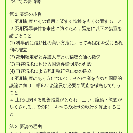
ついての要請書
第１ 要請の趣旨
１ 死刑制度とその運用に関する情報を広く公開すること
２ 死刑冤罪事件を未然に防ぐため，緊急に以下の措置を
講じること
(1) 科学的に信頼性の高い方法によって再鑑定を受ける権
利の確立
(2) 死刑確定者と弁護人等との秘密交通の確保
(3) 再審請求における国選弁護制度の創設
(4) 再審請求による死刑執行停止効の確立
３ 死刑制度のあり方について，その存廃を含めた国民的
議論に向け，幅広い議論及び必要な調査を徹底して行う
こと
４ 上記に関する改善措置がとられ，且つ，議論・調査が
尽くされるまでの間，すべての死刑の執行を停止するこ
と
第２ 要請の理由