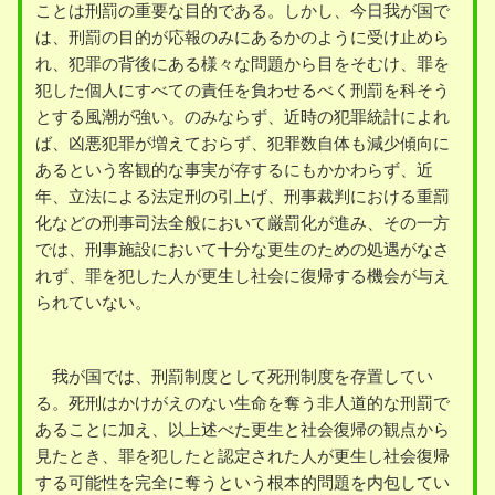
ことは刑罰の重要な目的である。しかし、今日我が国で
は、刑罰の目的が応報のみにあるかのように受け止めら
れ、犯罪の背後にある様々な問題から目をそむけ、罪を
犯した個人にすべての責任を負わせるべく刑罰を科そう
とする風潮が強い。のみならず、近時の犯罪統計によれ
ば、凶悪犯罪が増えておらず、犯罪数自体も減少傾向に
あるという客観的な事実が存するにもかかわらず、近
年、立法による法定刑の引上げ、刑事裁判における重罰
化などの刑事司法全般において厳罰化が進み、その一方
では、刑事施設において十分な更生のための処遇がなさ
れず、罪を犯した人が更生し社会に復帰する機会が与え
られていない。
我が国では、刑罰制度として死刑制度を存置してい
る。死刑はかけがえのない生命を奪う非人道的な刑罰で
あることに加え、以上述べた更生と社会復帰の観点から
見たとき、罪を犯したと認定された人が更生し社会復帰
する可能性を完全に奪うという根本的問題を内包してい