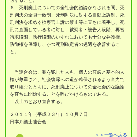
討すること。
６ 死刑廃止についての全社会的議論がなされる間、死
刑判決の全員一致制、死刑判決に対する自動上訴制、死
刑判決を求める検察官上訴の禁止等に直ちに着手し、死
刑に直面している者に対し、被疑者・被告人段階、再審
請求段階、執行段階のいずれにおいても十分な弁護権、
防御権を保障し、かつ死刑確定者の処遇を改善するこ
と。
当連合会は、罪を犯した人も、個人の尊厳と基本的人
権が尊重され、社会復帰への道が確保されるよう全力で
取り組むとともに、死刑廃止についての全社会的な議論
を直ちに開始することを呼びかけるものである。
以上のとおり宣言する。
２０１１年（平成２３年）１０月７日
日本弁護士連合会
＞＞一覧へ戻る