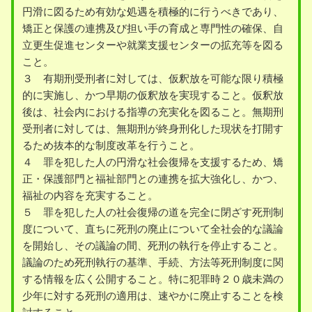
円滑に図るため有効な処遇を積極的に行うべきであり、
矯正と保護の連携及び担い手の育成と専門性の確保、自
立更生促進センターや就業支援センターの拡充等を図る
こと。
３ 有期刑受刑者に対しては、仮釈放を可能な限り積極
的に実施し、かつ早期の仮釈放を実現すること。仮釈放
後は、社会内における指導の充実化を図ること。無期刑
受刑者に対しては、無期刑が終身刑化した現状を打開す
るため抜本的な制度改革を行うこと。
４ 罪を犯した人の円滑な社会復帰を支援するため、矯
正・保護部門と福祉部門との連携を拡大強化し、かつ、
福祉の内容を充実すること。
５ 罪を犯した人の社会復帰の道を完全に閉ざす死刑制
度について、直ちに死刑の廃止について全社会的な議論
を開始し、その議論の間、死刑の執行を停止すること。
議論のため死刑執行の基準、手続、方法等死刑制度に関
する情報を広く公開すること。特に犯罪時２０歳未満の
少年に対する死刑の適用は、速やかに廃止することを検