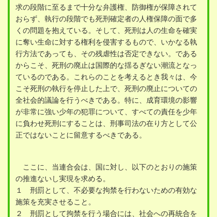
求の段階に至るまで十分な弁護権、防御権が保障されて
おらず、執行の段階でも死刑確定者の人権保障の面で多
くの問題を抱えている。そして、死刑は人の生命を確実
に奪い生命に対する権利を侵害するもので、いかなる執
行方法であっても、その残虐性は否定できない。である
からこそ、死刑の廃止は国際的な揺るぎない潮流となっ
ているのである。これらのことを考えるとき我々は、今
こそ死刑の執行を停止した上で、死刑の廃止についての
全社会的議論を行うべきである。特に、成育環境の影響
が非常に強い少年の犯罪について、すべての責任を少年
に負わせ死刑にすることは、刑事司法の在り方として公
正ではないことに留意するべきである。
ここに、当連合会は、国に対し、以下のとおりの施策
の推進ないし実現を求める。
１ 刑罰として、不必要な拘禁を行わないための有効な
施策を充実させること。
２ 刑罰として拘禁を行う場合には、社会への再統合を