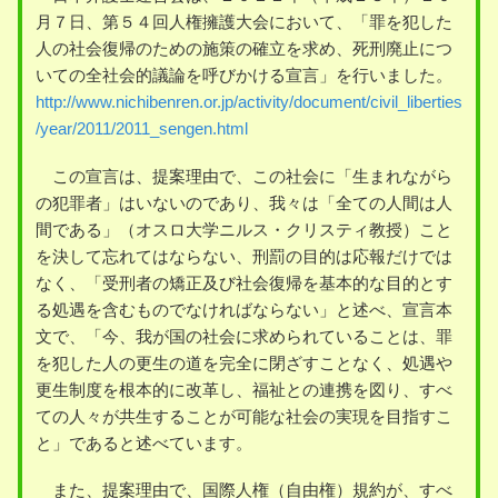
月７日、第５４回人権擁護大会において、「罪を犯した
人の社会復帰のための施策の確立を求め、死刑廃止につ
いての全社会的議論を呼びかける宣言」を行いました。
http://www.nichibenren.or.jp/activity/document/civil_liberties
/year/2011/2011_sengen.html
この宣言は、提案理由で、この社会に「生まれながら
の犯罪者」はいないのであり、我々は「全ての人間は人
間である」（オスロ大学ニルス・クリスティ教授）こと
を決して忘れてはならない、刑罰の目的は応報だけでは
なく、「受刑者の矯正及び社会復帰を基本的な目的とす
る処遇を含むものでなければならない」と述べ、宣言本
文で、「今、我が国の社会に求められていることは、罪
を犯した人の更生の道を完全に閉ざすことなく、処遇や
更生制度を根本的に改革し、福祉との連携を図り、すべ
ての人々が共生することが可能な社会の実現を目指すこ
と」であると述べています。
また、提案理由で、国際人権（自由権）規約が、すべ