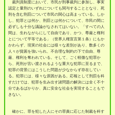
裁判員制度において、市民が刑事裁判に参加し、事実
認定と量刑のいずれについても関与することとなり、死
刑を含む刑罰について市民の関心は高まっている。しか
し、犯罪とは何か、刑罰とは何かについて、市民の間に
必ずしも十分な議論がなされてはいない。「すべての人
間は、生れながらにして自由であり、かつ、尊厳と権利
とについて平等である」（世界人権宣言第１条）にもか
かわらず、現実の社会には様々な差別があり、数多くの
人々が貧困を強いられ、不合理な制約の下で自由、尊
厳、権利を奪われている。そして、ごく軽微な犯罪か
ら、死刑が言い渡されるような重大な犯罪に至るまで、
犯罪の背景にはこうした問題が少なからず存在してい
る。犯罪には、様々な原因がある。応報として刑罰を科
すだけでは、犯罪を生み出す諸問題の解決には全く不十
分であるばかりか、真に安全な社会を実現することもで
きない。
確かに、罪を犯した人にその罪責に応じた制裁を科す