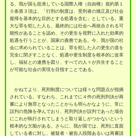
る。我が国も批准している国際人権（自由権）規約第１
０条第３項は、「行刑の制度は、受刑者の矯正及び社会
復帰を基本的な目的とする処遇を含む」としている。重
大な罪を犯した人も、最終的には社会へ再統合される可
能性があることを認め、その更生を視野に入れた効果的
処遇を行うことが、国家の責務である。今、我が国の社
会に求められていることは、罪を犯した人の更生の道を
完全に閉ざすことなく、処遇や更生制度を根本的に改革
し、福祉との連携を図り、すべての人々が共生すること
が可能な社会の実現を目指すことである。
かねてより、死刑制度については様々な問題点が指摘
されている。すなわち、これまでに４件の死刑判決が再
審により無罪となったことからも明らかなように、常に
誤判の危険を孕んでおり、死刑判決が誤判であった場合
にこれが執行されてしまうと取り返しがつかないという
根本的な欠陥がある。さらに、我が国では、死刑に直面
している者に対し、被疑者・被告人段階あるいは再審請