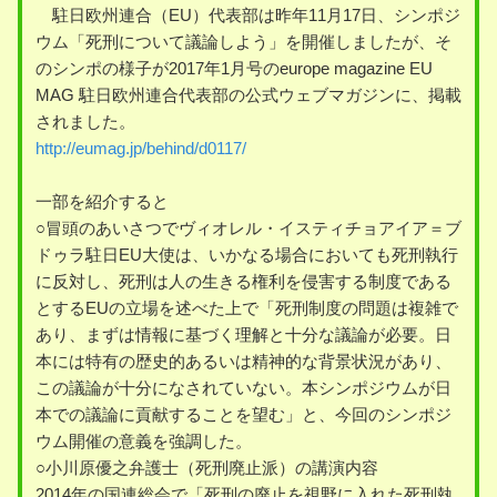
駐日欧州連合（EU）代表部は昨年11月17日、シンポジ
ウム「死刑について議論しよう」を開催しましたが、そ
のシンポの様子が2017年1月号のeurope magazine EU
MAG 駐日欧州連合代表部の公式ウェブマガジンに、掲載
されました。
http://eumag.jp/behind/d0117/
一部を紹介すると
○冒頭のあいさつでヴィオレル・イスティチョアイア＝ブ
ドゥラ駐日EU大使は、いかなる場合においても死刑執行
に反対し、死刑は人の生きる権利を侵害する制度である
とするEUの立場を述べた上で「死刑制度の問題は複雑で
あり、まずは情報に基づく理解と十分な議論が必要。日
本には特有の歴史的あるいは精神的な背景状況があり、
この議論が十分になされていない。本シンポジウムが日
本での議論に貢献することを望む」と、今回のシンポジ
ウム開催の意義を強調した。
○小川原優之弁護士（死刑廃止派）の講演内容
2014年の国連総会で「死刑の廃止を視野に入れた死刑執