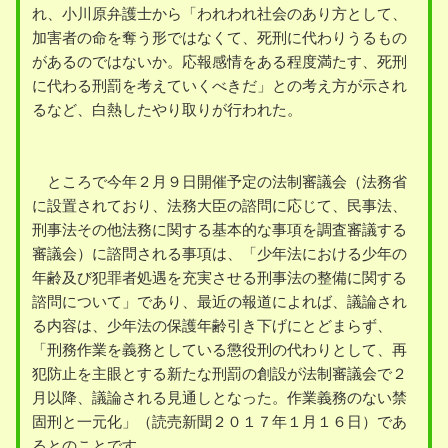
れ、小川原弁護士から「われわれ社会のあり方として、
加害者の命を奪う形ではなくて、死刑に代わりうるもの
があるのではないか。応報感情をある程度満たす、死刑
に代わる刑罰を考えていくべきだ」との考え方が示され
るなど、白熱したやり取りが行われた。
ところで今年２月９日開催予定の法制審議会（法務省
に設置されており、法務大臣の諮問に応じて、民事法、
刑事法その他法務に関する基本的な事項を調査審議する
審議会）に諮問される事項は、「少年法における少年の
年齢及び犯罪者処遇を充実させる刑事法の整備に関する
諮問について」であり、最近の報道によれば、議論され
る内容は、少年法の保護年齢引き下げにとどまらず、
「刑務作業を義務としている懲役刑の代わりとして、再
犯防止を主眼とする新たな刑罰の創設が法制審議会で２
月以降、議論される見通しとなった。作業義務のない禁
固刑と一元化」（読売新聞２０１７年１月１６日）であ
るとのことです。