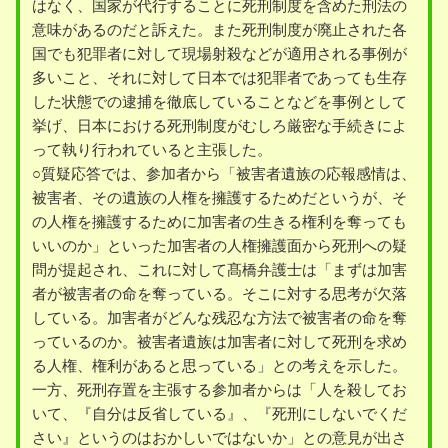
はなく、国家が代行することに死刑制度を含めた刑法の
意味があるのだと訴えた。また死刑制度が廃止された各
国でも犯罪者に対して現場射殺などが適用される事例が
多いこと、それに対して日本では犯罪者であっても生存
した状態での逮捕を徹底していることなどを事例として
挙げ、日本における死刑制度がむしろ厳密な手続きによ
って執り行われていると主張した。
○質疑応答では、参加者から「被害者遺族の応報感情は、
被害者、その遺族の人権を擁護するためだというが、そ
の人権を擁護するために加害者の生きる権利を奪っても
いいのか」といった加害者の人権擁護面から死刑への疑
問が提起され、これに対して髙橋弁護士は「まずは加害
者が被害者の命を奪っている。そこに対する思考が欠落
している。加害者がどんな残忍な方法で被害者の命を奪
っているのか。被害者遺族は加害者に対して死刑を求め
る人権、権利があると思っている」との考えを示した。
一方、死刑存置を主張する参加者からは「人を殺してお
いて、『自分は反省している』、『死刑にしないでくだ
さい』というのはおかしいではないか」との意見が出さ