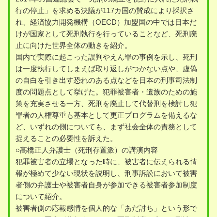
行の停止」を求める決議が117カ国の賛成により採択さ
れ、経済協力開発機構（OECD）加盟国の中では日本だ
けが国家として死刑執行を行っていることなど、死刑廃
止に向けた世界全体の動きを紹介。
国内で実際に起こった誤判やえん罪の事例を示し、死刑
は一度執行してしまえば取り返しがつかない点や、虚偽
の自白を引き出す恐れのある点などを日本の刑事司法制
度の問題点として挙げた。犯罪被害者・遺族のための施
策を充実させる一方、死刑を廃止して代替刑を検討し犯
罪者の人権尊重も基本として更正プログラムを備えるな
ど、いずれの側についても、まず社会全体の責務として
捉えることの必要性を訴えた。
○髙橋正人弁護士（死刑存置派）の講演内容
犯罪被害者の立場となった時に、被害者に伝えられる情
報が極めて少ない現状を説明し、刑事訴訟において被害
者側の弁護士や被害者自身が参加できる被害者参加制度
について紹介。
被害者側の応報感情を個人的な「あだ討ち」という形で