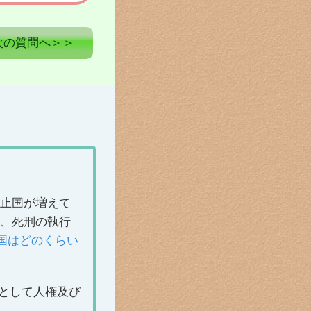
次の質問へ＞＞
廃止国が増えて
て、死刑の執行
国はどのくらい
つとして人権及び