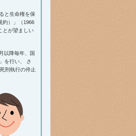
すると生命権を保
約）」（1966
ことが望ましい
4月以降毎年、国
」を行い、 さ
し死刑執行の停止