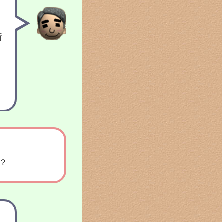
所
国
？