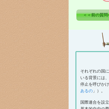
投
＜＜前の質問
稿
ナ
ビ
ゲ
ー
シ
ョ
ン
それぞれの国に
いる背景には、
停止を呼びか
あるの
」）。
国際連合を設立
基本的自由の尊