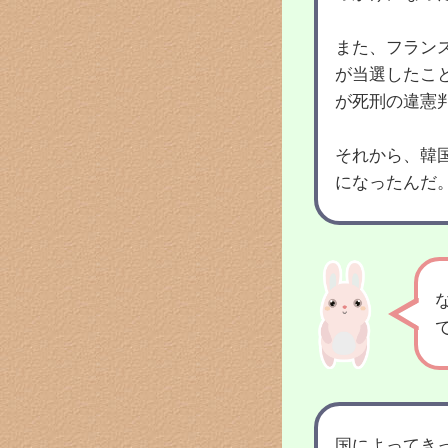
また、フラン
が当選したこ
が死刑の違憲
それから、韓
になったんだ
国によってき