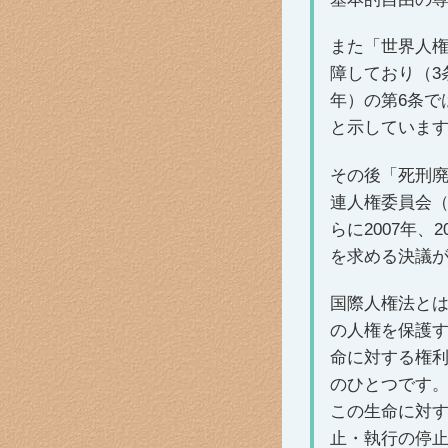
また「世界人権
障しており（3
年）の第6条で
と示していま
その後「死刑廃
連人権委員会（
らに2007年
を求める決議
国際人権法と
の人権を保護す
命に対する権
のひとつです
この生命に対
止・執行の停