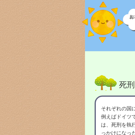
死刑
それぞれの国
例えばドイツ
は、死刑を執
っかけになっ