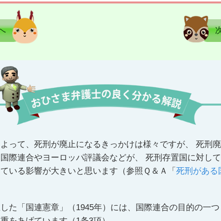
へ
よって、死刑が廃止になるきっかけは様々ですが、 死刑
国際連合やヨーロッパ評議会などが、 死刑存置国に対し
けている影響が大きいと思います（参照Ｑ＆Ａ「
死刑がある
した「国連憲章」（1945年）には、国際連合の目的の一
重をあげています（1条3項）。