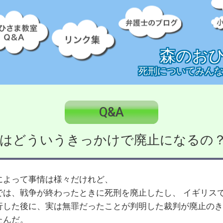
森のお
死刑についてみん
Q&A
はどういうきっかけで廃止になるの
によって事情は様々だけれど、
では、戦争が終わったときに死刑を廃止したし、 イギリス
行した後に、実は無罪だったことが判明した裁判が廃止のき
たんだ。