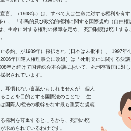
宣言」（1948年）は、すべて人は生命に対する権利を有
条）、 「市民的及び政治的権利に関する国際規約（自由権規
は、生命に対する権利の保障を定め、 死刑制度は廃止する
す。
止条約」が1989年に採択され（日本は未批准）、 1997年
2006年国連人権理事会に改組）は「死刑廃止に関する決議
、2008年と続けて国連総会本会議において、死刑存置国に対
が採択されています。
は、耳慣れない言葉かもしれませんが、個人
ることを目的とする国際法のことで、 生
利は国際人権法の根幹をなす最も重要な規範
。
する権利を尊重するところから、死刑の廃
止が求められているわけです。