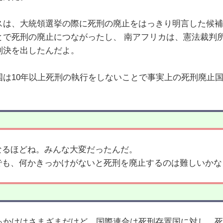
スは、大統領選挙の際に死刑の廃止をはっきり明言した候補
とで死刑の廃止につながったし、 南アフリカは、憲法裁判
判決を出したんだよ。
国は10年以上死刑の執行をしないことで事実上の死刑廃止
。
なるほどね。みんな大変だったんだ。
でも、何かきっかけがないと死刑を廃止するのは難しいかな
っかけはさまざまだけど、国際連合は死刑存置国に対し、死