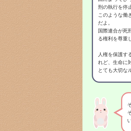
刑の執行を停
このような働
だよ。
国際連合が死
る権利を尊重
人権を保護す
れど、生命に
とても大切な