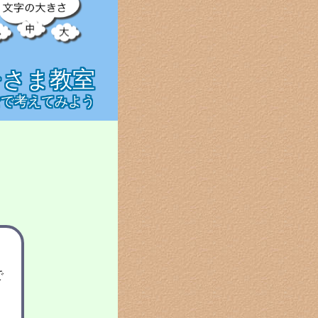
ひさま教室
なで考えてみよう
？
で