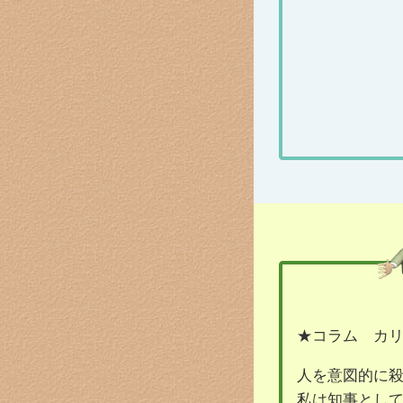
★コラム カ
人を意図的に
私は知事とし