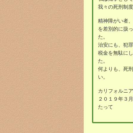
我々の死刑制
精神障がい者
を差別的に扱
た。
治安にも、犯
税金を無駄に
た。
何よりも、死
い。
カリフォルニ
２０１９年３
たって